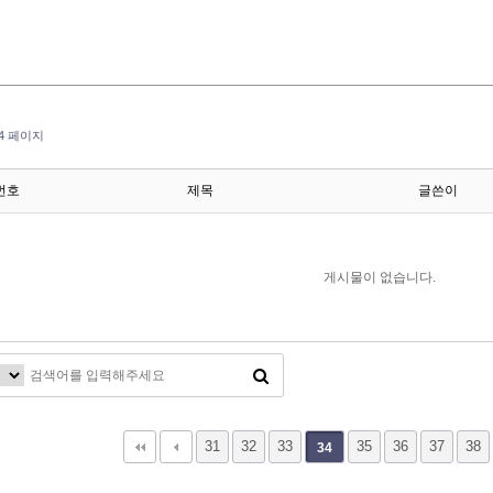
4 페이지
번호
제목
글쓴이
게시물이 없습니다.
다음
맨끝
31
32
33
35
36
37
38
34