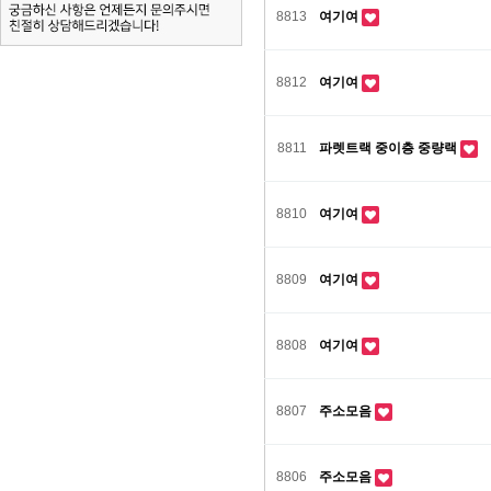
8813
여기여
8812
여기여
8811
파렛트랙 중이층 중량랙
8810
여기여
8809
여기여
8808
여기여
8807
주소모음
8806
주소모음