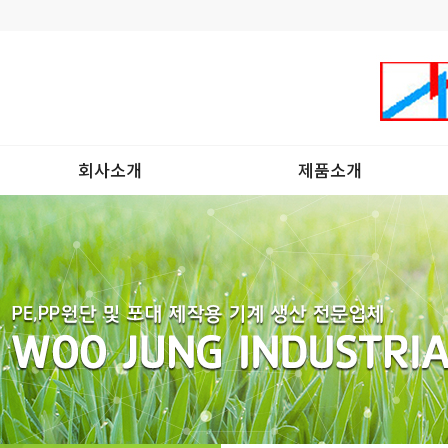
회사소개
제품소개