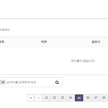
5 페이지
번호
제목
글쓴이
게시물이 없습니다.
다음
맨끝
31
32
33
34
36
37
38
35