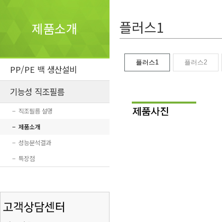
플러스1
제품소개
플러스1
플러스2
PP/PE 백 생산설비
기능성 직조필름
−
직조필름 설명
−
제품소개
−
성능분석결과
−
특장점